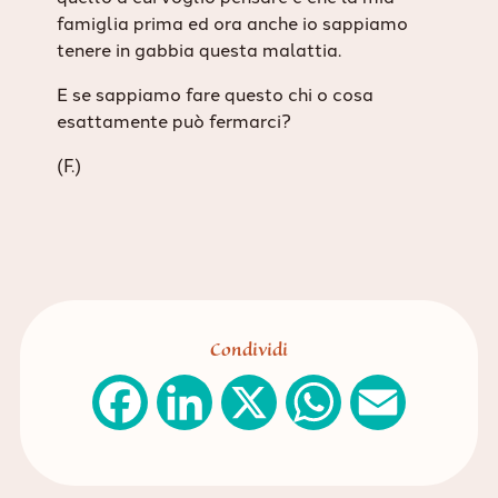
famiglia prima ed ora anche io sappiamo
tenere in gabbia questa malattia.
E se sappiamo fare questo chi o cosa
esattamente può fermarci?
(F.)
Condividi
F
L
X
W
E
a
i
h
m