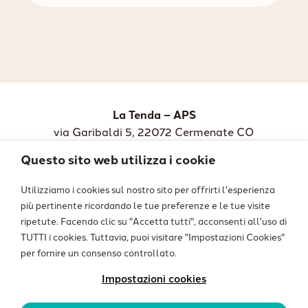
La Tenda – APS
via Garibaldi 5, 22072 Cermenate CO
Codice fiscale: 90032590136
Questo sito web utilizza i cookie
Iscrizione RUNTS con numero 36588
Utilizziamo i cookies sul nostro sito per offrirti l'esperienza
Tel: 348 736 7657
più pertinente ricordando le tue preferenze e le tue visite
ripetute. Facendo clic su "Accetta tutti", acconsenti all'uso di
Mandaci una mail
TUTTI i cookies. Tuttavia, puoi visitare "Impostazioni Cookies"
per fornire un consenso controllato.
Impostazioni cookies
Privacy
|
Termini e condizioni